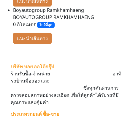
แนะนำเส้นทาง
Boyautogroup Ramkhamhaeng
BOYAUTOGROUP RAMKHAMHAENG
0
กิโลเมตร
ใกล้ที่สุด
แนะนำเส้นทาง
บริษัท บอย ออโต้กรุ๊ป
ร้านรับซื้อ-จำหน่าย
รถยนต์มือสองราคาถูกสภาพดี
อาทิ
รถบ้านมือสอง และ
รถตู้มือสอง
รถมือสองฟรี ดาวน์
รถ
กระบะแคป
รถอเนกประสงค์ 7 ที่นั่ง
ซึ่งทุกคันผ่านการ
ตรวจสอบสภาพอย่างละเอียด เพื่อให้ลูกค้าได้รับรถที่มี
คุณภาพและคุ้มค่า
ประเภทรถยนต์ ซื้อ-ขาย
รถกระบะตอนเดียว