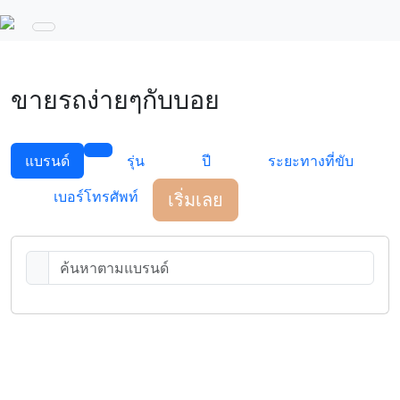
ขายรถง่ายๆกับบอย
แบรนด์
รุ่น
ปี
ระยะทางที่ขับ
เบอร์โทรศัพท์
เริ่มเลย